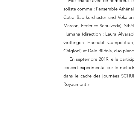
Elle chante avec de nombreux en
soliste comme : l’ensemble Athénais
Cetra Baorkorchester und Vokalen
Marcon, Federico Sepulveda), Sthéli
Humana (direction : Laura Alvarado
Göttingen Haendel Competition,
Chigioni) et Dein Bildnis, duo pian
En septembre 2019, elle particip
concert expérimental sur le mélodr
dans le cadre des journées SCHU
Royaumont ».