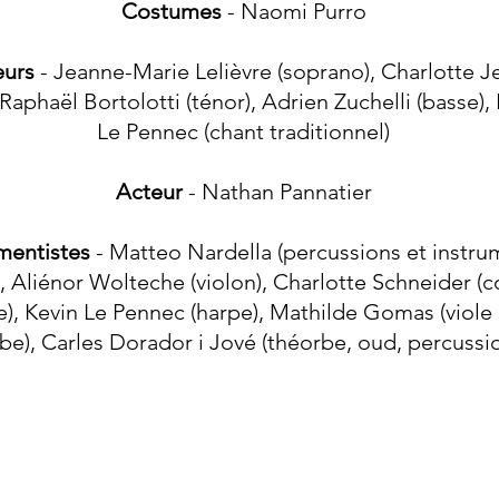
Costumes
- Naomi Purro
eurs
- Jeanne-Marie Lelièvre (soprano), Charlotte J
, Raphaël Bortolotti (ténor), Adrien Zuchelli (basse),
Le Pennec (chant traditionnel)
Acteur
- Nathan Pannatier
mentistes
- Matteo Nardella (percussions et instru
), Aliénor Wolteche (violon), Charlotte Schneider (c
te), Kevin Le Pennec (harpe), Mathilde Gomas (viole
e), Carles Dorador i Jové (théorbe, oud, percussi