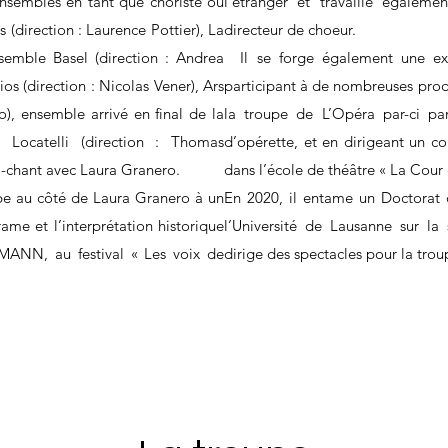
sembles en tant que choriste ou
l’étranger et travaille égalem
 (direction : Laurence Pottier), La
directeur de choeur.
semble Basel (direction : Andrea
Il se forge également une ex
os (direction : Nicolas Vener), Ars
participant à de nombreuses pro
), ensemble arrivé en final de la
la troupe de L’Opéra par-ci par-
 Locatelli (direction : Thomas
d’opérette, et en dirigeant un c
o-chant avec Laura Granero.
dans l’école de théâtre « La Cour
e au côté de Laura Granero à un
En 2020, il entame un Doctorat d
ame et l’interprétation historique
l’Université de Lausanne sur la 
MANN, au festival « Les voix de
dirige des spectacles pour la tro