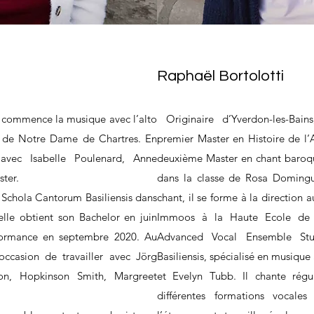
Raphaël Bortolotti
 commence la musique avec l’alto
Originaire d’Yverdon-les-Bain
se de Notre Dame de Chartres. En
premier Master en Histoire de l’A
 avec Isabelle Poulenard, Anne
deuxième Master en chant baroqu
ter.
dans la classe de Rosa Domingu
 Schola Cantorum Basiliensis dans
chant, il se forme à la direction 
lle obtient son Bachelor en juin
Immoos à la Haute Ecole de 
rformance en septembre 2020. Au
Advanced Vocal Ensemble St
occasion de travailler avec Jörg
Basiliensis, spécialisé en musiqu
on, Hopkinson Smith, Margreet
et Evelyn Tubb. Il chante rég
différentes formations vocales