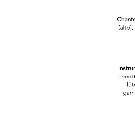
Chant
(alto)
Instru
à vent
flû
gamb