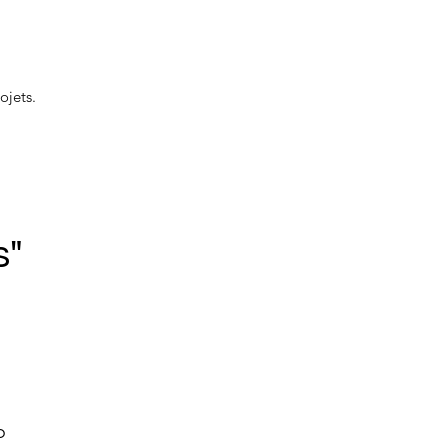
ojets.
s"
no