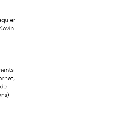
equier
 Kevin
ments
ornet,
 de
ons)