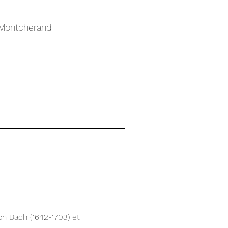
 Montcherand
 Bach (1642-1703) et 