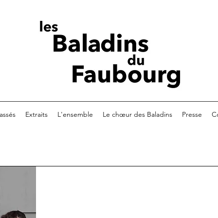
assés
Extraits
L'ensemble
Le chœur des Baladins
Presse
C